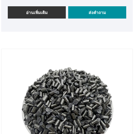
ผสานพื้นผิวลายไม้ธรรมชาติเข้ากับความทนทานของ
พลาสติก เรามีโทนสีที่หลากหลายตั้งแต่สีโอ๊คอ่อนไปจนถึง
อ่านเพิ่มเติม
ส่งคำถาม
สีวอลนัทสีเข้ม พร้อมคุณสมบัติกันความชื้น ป้องกันการ
กัดกร่อน และไม่ต้องบำรุงรักษา