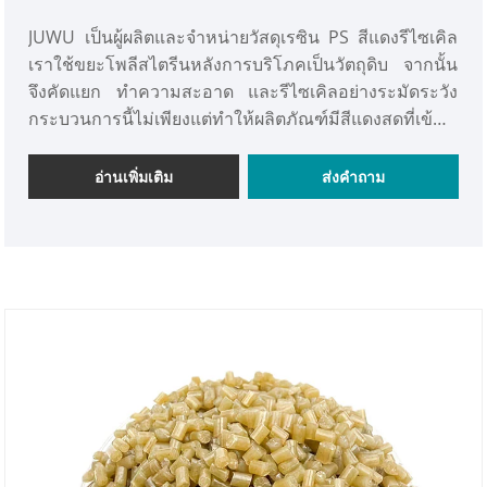
JUWU เป็นผู้ผลิตและจำหน่ายวัสดุเรซิน PS สีแดงรีไซเคิล
เราใช้ขยะโพลีสไตรีนหลังการบริโภคเป็นวัตถุดิบ จากนั้น
จึงคัดแยก ทำความสะอาด และรีไซเคิลอย่างระมัดระวัง
กระบวนการนี้ไม่เพียงแต่ทำให้ผลิตภัณฑ์มีสีแดงสดที่เข้ม
ข้นและติดทนนาน แต่ยังช่วยให้ลูกค้าลดต้นทุนวัตถุดิบลง
ได้ถึง 30%
อ่านเพิ่มเติม
ส่งคำถาม