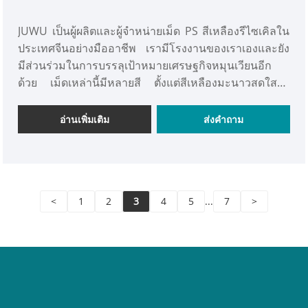
JUWU เป็นผู้ผลิตและผู้จำหน่ายเม็ด PS สีเหลืองรีไซเคิลใน
ประเทศจีนอย่างมืออาชีพ เรามีโรงงานของเราเองและยัง
มีส่วนร่วมในการบรรลุเป้าหมายเศรษฐกิจหมุนเวียนอีก
ด้วย เม็ดเหล่านี้มีหลายสี ตั้งแต่สีเหลืองมะนาวสดใสไป
จนถึงสีทองเข้ม และสวยงามน่าดึงดูดใจพร้อมทั้งแสดงให้
เห็นถึงประสิทธิภาพที่เชื่อถือได้ในการใช้งานต่างๆ
อ่านเพิ่มเติม
ส่งคำถาม
<
1
2
3
4
5
...
7
>