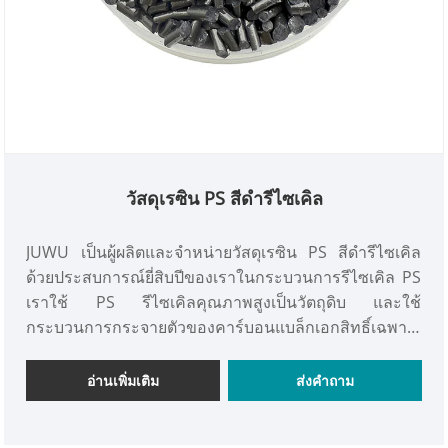
วัสดุเรซิน PS สีดำรีไซเคิล
JUWU เป็นผู้ผลิตและจำหน่ายวัสดุเรซิน PS สีดำรีไซเคิล
ด้วยประสบการณ์ยี่สิบปีของเราในกระบวนการรีไซเคิล PS
เราใช้ PS รีไซเคิลคุณภาพสูงเป็นวัตถุดิบ และใช้
กระบวนการกระจายตัวของคาร์บอนแบล็กเอกสิทธิ์เฉพาะ
ของเราและสูตรป้องกันรังสียูวีเพื่อสร้างเรซินรีไซเคิลระดับ
ไฮเอนด์ที่มีสีดำเข้ม ทนทาน และทนทานต่อสภาพอากาศ
อ่านเพิ่มเติม
ส่งคำถาม