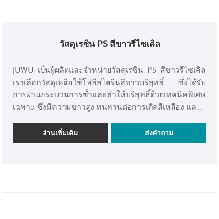
วัสดุเรซิน PS สีขาวรีไซเคิล
JUWU เป็นผู้ผลิตและจำหน่ายวัสดุเรซิน PS สีขาวรีไซเคิล
เราเลือกวัสดุเหลือใช้โพลีสไตรีนสีขาวบริสุทธิ์ ซึ่งได้รับ
การผ่านกระบวนการซ้ำและทำให้บริสุทธิ์ด้วยเทคนิคพิเศษ
เฉพาะ ซึ่งมีความขาวสูง ทนทานต่อการเกิดสีเหลือง และมี
คุณสมบัติทางกลที่มั่นคง ดัชนีความเหลืองเริ่มต้นต่ำกว่า 3
อ่านเพิ่มเติม
ส่งคำถาม